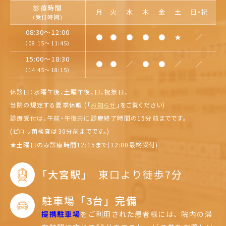
診療時間
月
火
水
木
金
土
日・祝
(受付時間)
08:30～12:00
●
●
●
●
●
★
／
（08:15～11:45）
15:00～18:30
●
●
／
●
●
／
／
（14:45～18:15）
休診日：水曜午後、土曜午後、日、祝祭日、
当院の規定する夏季休暇 (「
お知らせ
」を
ご覧ください)
診療受付は、午前・午後共に診療終了時間の15分前までです。
(ピロリ菌検査は30分前までです。)
★
土曜日のみ診療時間12:15まで(12:00最終受付)
｢大宮駅｣
東口より徒歩7分
駐車場「3台」完備
提携駐車場
をご利用された患者様には、
院内の滞