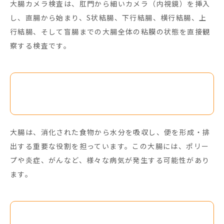
大腸カメラ検査は、肛門から細いカメラ（内視鏡）を挿入
し、直腸から始まり、S状結腸、下行結腸、横行結腸、上
行結腸、そして盲腸までの大腸全体の粘膜の状態を直接観
察する検査です。
なぜ大腸カメラ検査が必要なの
か？
大腸は、消化された食物から水分を吸収し、便を形成・排
出する重要な役割を担っています。この大腸には、ポリー
プや炎症、がんなど、様々な病気が発生する可能性があり
ます。
大腸カメラ検査によって、以下の