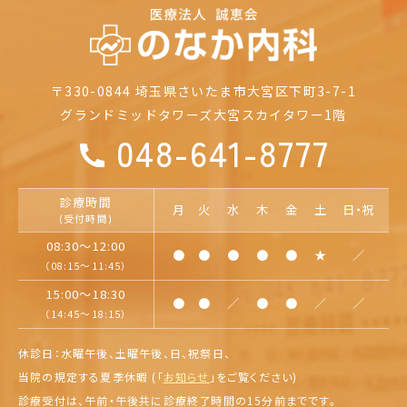
〒330-0844
埼玉県さいたま市大宮区下町3-7-1
グランドミッドタワーズ大宮
スカイタワー1階
048-641-8777
診療時間
月
火
水
木
金
土
日・祝
(受付時間)
08:30～12:00
●
●
●
●
●
★
／
（08:15～11:45）
15:00～18:30
●
●
／
●
●
／
／
（14:45～18:15）
休診日：水曜午後、土曜午後、日、祝祭日、
当院の規定する夏季休暇 (「
お知らせ
」を
ご覧ください)
診療受付は、午前・午後共に診療終了時間の15分前までです。