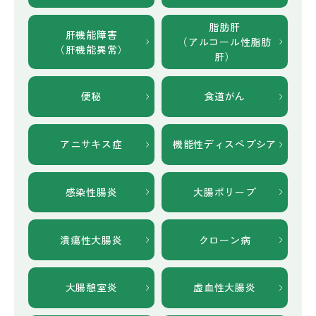
脂肪肝
肝機能障害
（アルコール性脂肪
（肝機能異常）
肝）
便秘
食道がん
アニサキス症
機能性
ディスペプシア
感染性腸炎
大腸ポリープ
潰瘍性大腸炎
クローン病
大腸憩室炎
虚血性大腸炎