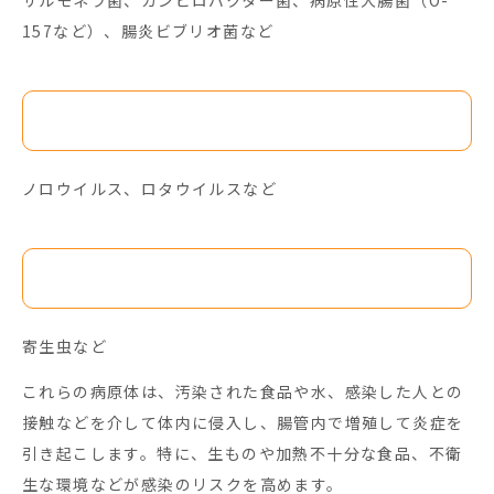
サルモネラ菌、カンピロバクター菌、病原性大腸菌（O-
157など）、腸炎ビブリオ菌など
ウイルス
ノロウイルス、ロタウイルスなど
その他
寄生虫など
これらの病原体は、汚染された食品や水、感染した人との
接触などを介して体内に侵入し、腸管内で増殖して炎症を
引き起こします。特に、生ものや加熱不十分な食品、不衛
生な環境などが感染のリスクを高めます。