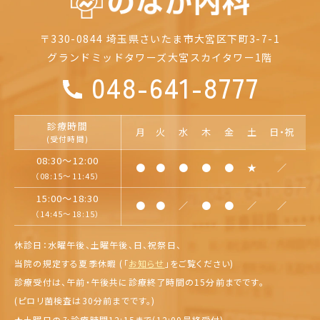
〒330-0844
埼玉県さいたま市大宮区下町3-7-1
グランドミッドタワーズ大宮
スカイタワー1階
048-641-8777
診療時間
月
火
水
木
金
土
日・祝
(受付時間)
08:30～12:00
●
●
●
●
●
★
／
（08:15～11:45）
15:00～18:30
●
●
／
●
●
／
／
（14:45～18:15）
休診日：水曜午後、土曜午後、日、祝祭日、
当院の規定する夏季休暇 (「
お知らせ
」を
ご覧ください)
診療受付は、午前・午後共に診療終了時間の15分前までです。
(ピロリ菌検査は30分前までです。)
★
土曜日のみ診療時間12:15まで(12:00最終受付)