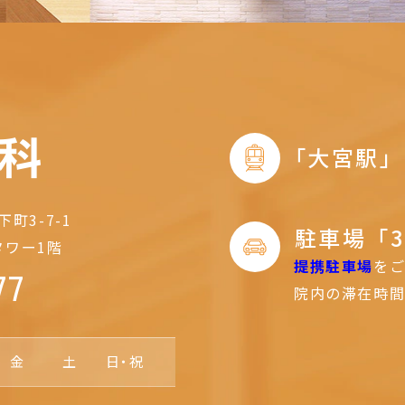
｢大宮駅
町3-7-1
駐車場「
タワー1階
提携駐車場
を
77
院内の滞在時間
金
土
日・祝