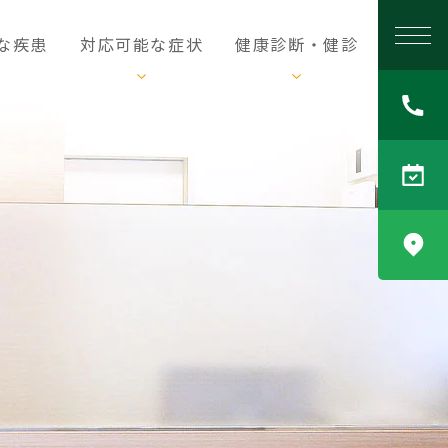
令
な疾患
対応可能な症状
健康診断・健診
和
7
年
度
帯
状
疱
疹
ワ
ク
チ
ン
予
防
接
種
に
つ
い