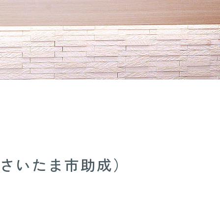
て
（さ
い
た
ま
市
助
成）
（さいたま市助成）