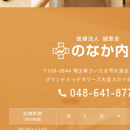
〒330-0844
埼玉県さいたま市大宮区下
グランドミッドタワーズ大宮
スカイ
048-641-87
診療時間
月
火
水
木
(受付時間)
08:30～12:00