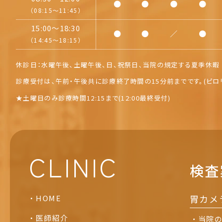
●
●
●
●
（08:15～11:45）
15:00～18:30
●
●
／
●
（14:45～18:15）
休診日：水曜午後、土曜午後、日、祝祭日、
当院の規定する夏季休暇 
診療受付は、午前・午後共に診療終了時間の15分前までです。
(ピロ
★
土曜日のみ診療時間12:15まで(12:00最終受付)
CLINIC
検査
胃カメ
HOME
医師紹介
当院