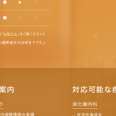
●
★
／
●
／
／
(「
お知らせ
」を
ご覧ください)
リ菌検査は30分前までです。)
案内
対応可能な
ラ
消化器内科
の内視鏡検査の実績
逆流性食道炎