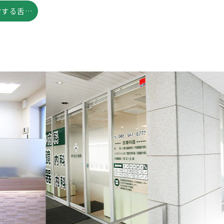
スギ花粉症に対する舌下免疫療法を始めます
N