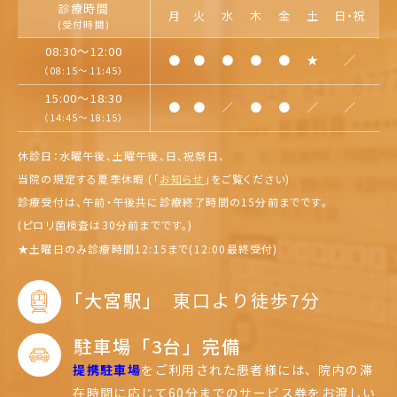
診療時間
月
火
水
木
金
土
日・祝
(受付時間)
08:30～12:00
●
●
●
●
●
★
／
（08:15～11:45）
15:00～18:30
●
●
／
●
●
／
／
（14:45～18:15）
休診日：水曜午後、土曜午後、日、祝祭日、
当院の規定する夏季休暇 (「
お知らせ
」を
ご覧ください)
診療受付は、午前・午後共に診療終了時間の15分前までです。
(ピロリ菌検査は30分前までです。)
★
土曜日のみ診療時間12:15まで(12:00最終受付)
｢大宮駅｣
東口より徒歩7分
駐車場「3台」完備
提携駐車場
をご利用された患者様には、
院内の滞
在時間に応じて60分までのサービス券をお渡しい