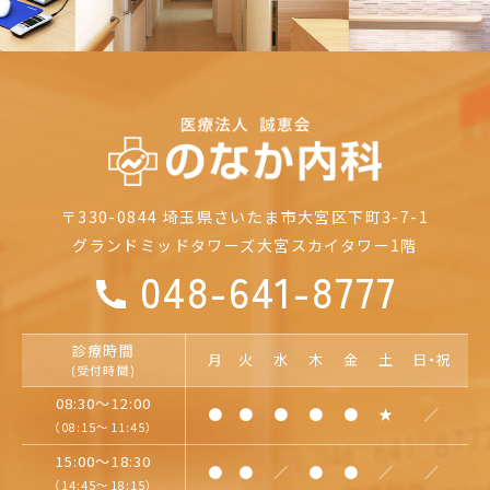
〒330-0844
埼玉県さいたま市大宮区下町3-7-1
グランドミッドタワーズ大宮
スカイタワー1階
048-641-8777
診療時間
月
火
水
木
金
土
日・祝
(受付時間)
08:30～12:00
●
●
●
●
●
★
／
（08:15～11:45）
15:00～18:30
●
●
／
●
●
／
／
（14:45～18:15）