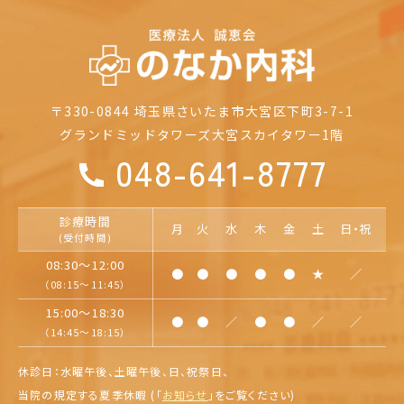
〒330-0844
埼玉県さいたま市大宮区下町3-7-1
グランドミッドタワーズ大宮
スカイタワー1階
048-641-8777
診療時間
月
火
水
木
金
土
日・祝
(受付時間)
08:30～12:00
●
●
●
●
●
★
／
（08:15～11:45）
15:00～18:30
●
●
／
●
●
／
／
（14:45～18:15）
休診日：水曜午後、土曜午後、日、祝祭日、
当院の規定する夏季休暇 (「
お知らせ
」を
ご覧ください)