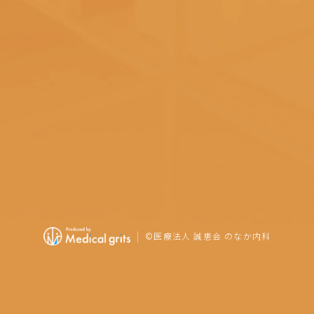
©
医療法人 誠恵会 のなか内科