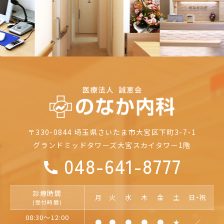
〒330-0844
埼玉県さいたま市大宮区下町3-7-1
グランドミッドタワーズ大宮
スカイタワー1階
048-641-8777
診療時間
月
火
水
木
金
土
日・祝
(受付時間)
08:30～12:00
●
●
●
●
●
★
／