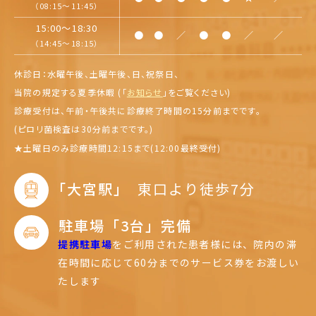
（08:15～11:45）
15:00～18:30
●
●
／
●
●
／
／
（14:45～18:15）
休診日：水曜午後、土曜午後、日、祝祭日、
当院の規定する夏季休暇 (「
お知らせ
」を
ご覧ください)
診療受付は、午前・午後共に診療終了時間の15分前までです。
(ピロリ菌検査は30分前までです。)
★
土曜日のみ診療時間12:15まで(12:00最終受付)
｢大宮駅｣
東口より徒歩7分
駐車場「3台」完備
提携駐車場
をご利用された患者様には、
院内の滞
在時間に応じて60分までのサービス券をお渡しい
たします