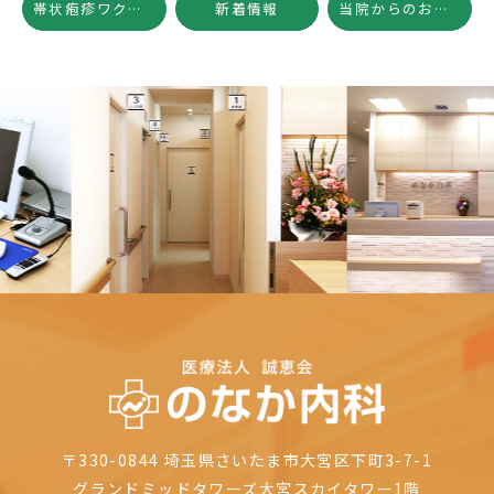
帯状疱疹ワクチン「シングリックス®」筋注用を始めました
新着情報
当院からのお願い
Previous
Nex
〒330-0844
埼玉県さいたま市大宮区下町3-7-1
グランドミッドタワーズ大宮
スカイタワー1階