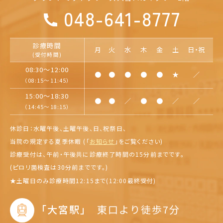
048-641-8777
診療時間
月
火
水
木
金
土
日・祝
(受付時間)
08:30～12:00
●
●
●
●
●
★
／
（08:15～11:45）
15:00～18:30
●
●
／
●
●
／
／
（14:45～18:15）
休診日：水曜午後、土曜午後、日、祝祭日、
当院の規定する夏季休暇 (「
お知らせ
」を
ご覧ください)
診療受付は、午前・午後共に診療終了時間の15分前までです。
(ピロリ菌検査は30分前までです。)
★
土曜日のみ診療時間12:15まで(12:00最終受付)
｢大宮駅｣
東口より徒歩7分