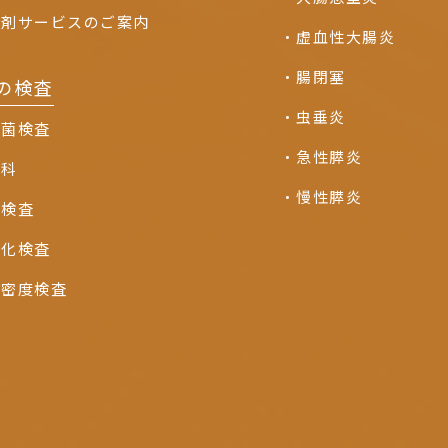
下剤サービスのご案内
虚血性大腸炎
腸閉塞
の検査
虫垂炎
リ菌検査
急性膵炎
外科
慢性膵炎
波検査
硬化検査
骨密度検査