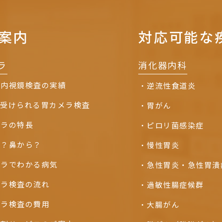
案内
対応可能な
ラ
消化器内科
の内視鏡検査の実績
逆流性食道炎
て受けられる胃カメラ検査
胃がん
メラの特長
ピロリ菌感染症
ら？鼻から？
慢性胃炎
メラでわかる病気
急性胃炎・急性胃潰
メラ検査の流れ
過敏性腸症候群
メラ検査の費用
大腸がん