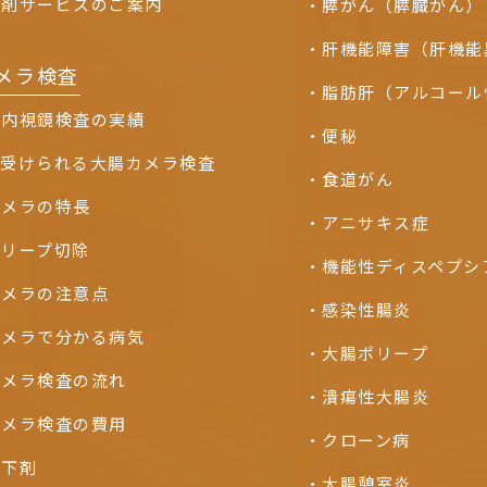
下剤サービスのご案内
膵がん（膵臓がん）
肝機能障害（肝機
メラ検査
脂肪肝（アルコール
の内視鏡検査の実績
便秘
て受けられる大腸カメラ検査
食道がん
カメラの特長
アニサキス症
ポリープ切除
機能性ディスペプシ
カメラの注意点
感染性腸炎
カメラで分かる病気
大腸ポリープ
カメラ検査の流れ
潰瘍性大腸炎
カメラ検査の費用
クローン病
る下剤
大腸憩室炎