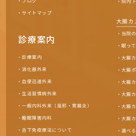
ブログ
院内
サイトマップ
大腸カ
当院
診療案内
眠っ
診療案内
大腸
消化器外来
大腸
血便迅速外来
大腸
生活習慣病外来
大腸
一般内科外来（風邪・胃腸炎）
大腸
睡眠障害内科
大腸
舌下免疫療法について
選べ