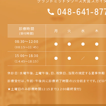
グランドミッドタワーズ大宮
スカイ
048-641-87
診療時間
月
火
水
木
(受付時間)
08:30～12:00
●
●
●
●
（08:15～11:45）
15:00～18:30
●
●
／
●
（14:45～18:15）
休診日：水曜午後、土曜午後、日、祝祭日、
当院の規定する夏季休暇 
診療受付は、午前・午後共に診療終了時間の15分前までです。
(ピロ
★
土曜日のみ診療時間12:15まで(12:00最終受付)