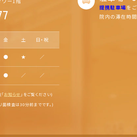
タワー1階
提携駐車場
を
77
院内の滞在時間
金
土
日・祝
●
★
／
●
／
／
(「
お知らせ
」を
ご覧ください)
リ菌検査は30分前までです。)