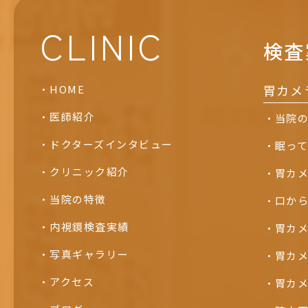
CLINIC
検査
胃カメ
HOME
医師紹介
当院
ドクターズインタビュー
眠っ
クリニック紹介
胃カ
当院の特徴
口か
内視鏡検査実績
胃カ
写真ギャラリー
胃カ
アクセス
胃カ