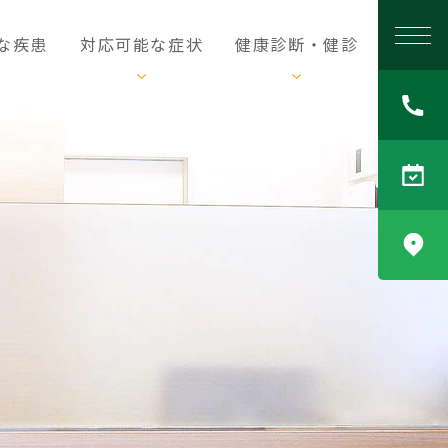
当
な疾患
対応可能な症状
健康診断・健診
院
か
ら
の
お
願
い