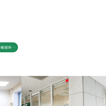
紹介状（診療情報提供書）の作成について
N