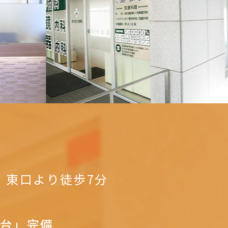
｣
東口より徒歩7分
3台」完備